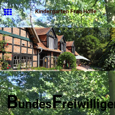
Kindergarten Frau Holle
B
F
undes
reiwillig