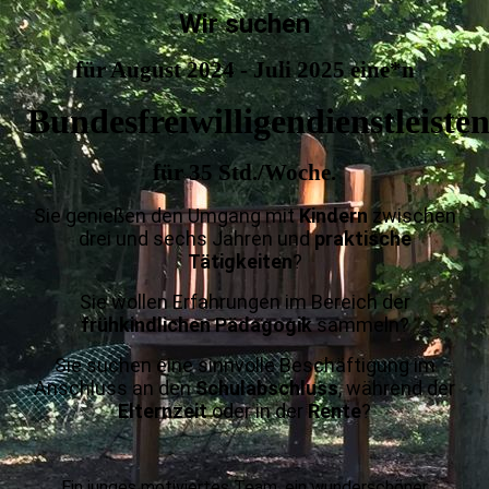
Wir suchen
für August 2024 - Juli 2025 eine*n
Bundesfreiwilligendienstleiste
für 35 Std./Woche.
Sie genießen den Umgang mit
Kindern
zwischen
drei und sechs Jahren und
praktische
Tätigkeiten
?
Sie wollen Erfahrungen im Bereich der
frühkindlichen Pädagogik
sammeln?
Sie suchen eine sinnvolle Beschäftigung im
Anschluss an den
Schulabschluss
, während der
Elternzeit
oder in der
Rente
?
Ein junges motiviertes Team, ein wunderschöner