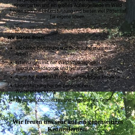
Kindergarten und ein großes Außengelände im Wald
freuen sich auf Unterstützung und bieten viel Potential
für eigene Ideen.
Wir bieten Ihnen:
Fachliche Einführung und Begleitung in unsere
Arbeit
Erfahrungen mit der Waldorfpädagogik,
Handlungspädagogik und Naturpädagogik
Raum für Kreativität und eigenständiges Projekte
Unterstützung bei der persönlichen
Weiterentwicklung
Ein junges, motiviertes und engagiertes Team
Wir freuen uns sehr auf ein gegenseitiges
Kennenlernen.