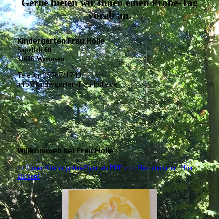
Gerne bieten wir Ihnen einen Probe-Tag
vorab an.
Kindergarten Frau Holle
Sapelloh 60
31606 Warmsen
Telefon 05767/1740
info@kindergarten-frau-holle.de
Willkommen bei Frau Holle
>> Unser Kindergarten-Flyer als PDF zum Herunterladen. Hier
klicken!